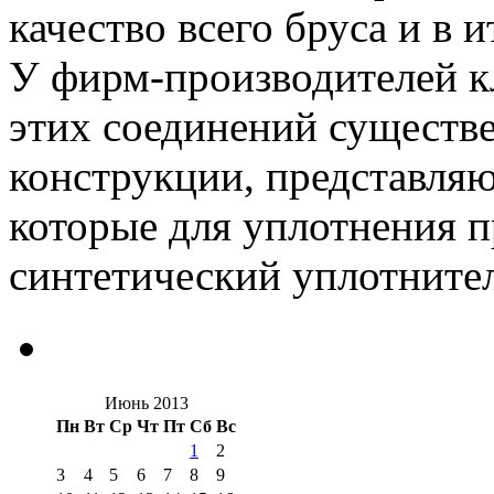
качество всего бруса и в 
У фирм-производителей к
этих соединений существ
конструкции, представляю
которые для уплотнения 
синтетический уплотнител
Июнь 2013
Пн
Вт
Ср
Чт
Пт
Сб
Вс
1
2
3
4
5
6
7
8
9